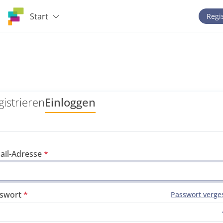
Start
Regi
gistrieren
Einloggen
ail-Adresse
swort
Passwort verge