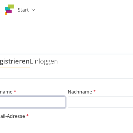
Start
gistrieren
Einloggen
rname
Nachname
ail-Adresse