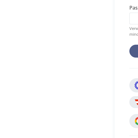
Pas
Verw
mind