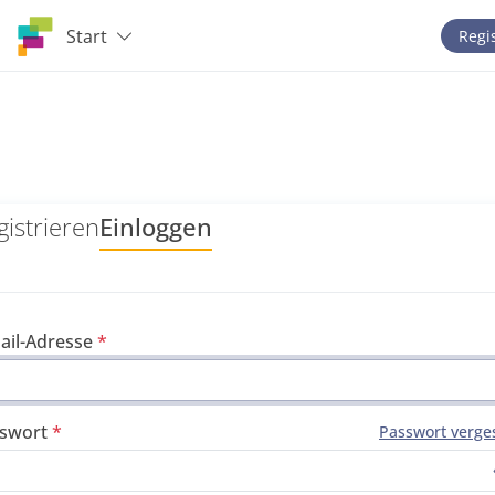
Start
Regi
gistrieren
Einloggen
ail-Adresse
swort
Passwort verge