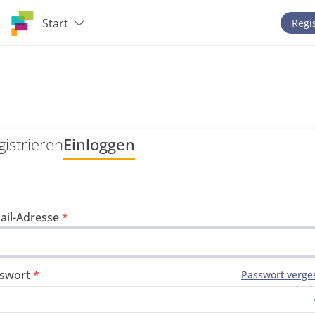
Start
Regi
gistrieren
Einloggen
ail-Adresse
swort
Passwort verge