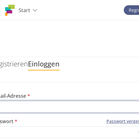
Start
Regi
gistrieren
Einloggen
ail-Adresse
swort
Passwort verge