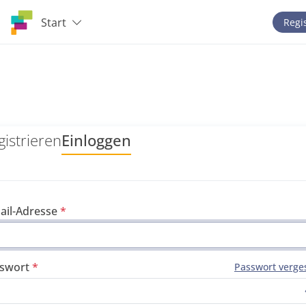
Start
Regi
gistrieren
Einloggen
ail-Adresse
swort
Passwort verge