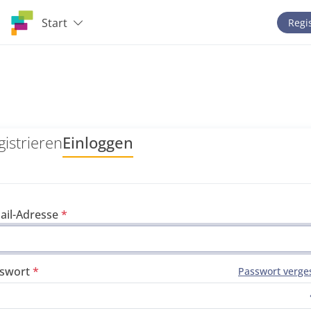
Start
Regi
gistrieren
Einloggen
ail-Adresse
swort
Passwort verge