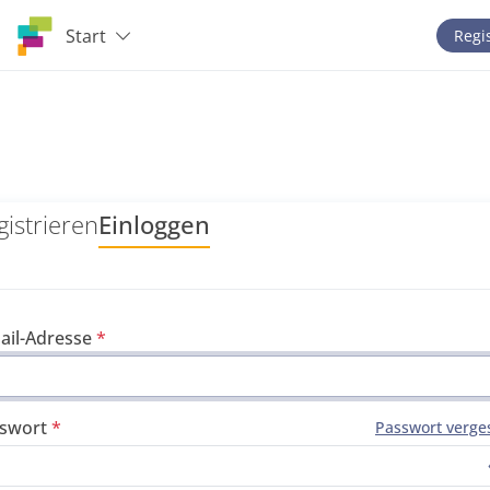
Start
Regi
gistrieren
Einloggen
ail-Adresse
swort
Passwort verge